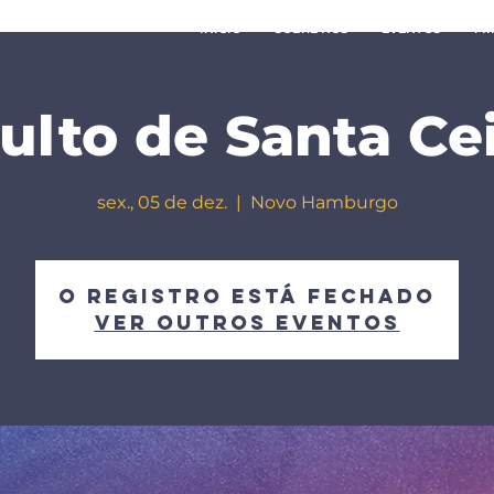
INÍCIO
SOBRE NÓS
EVENTOS
MI
ulto de Santa Ce
sex., 05 de dez.
  |  
Novo Hamburgo
O registro está fechado
Ver outros eventos