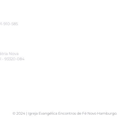
91-910-585
átria
N
ova
il - 93320-084
© 2024 | Igreja Evangélica Encontros de Fé Novo Hamburgo.