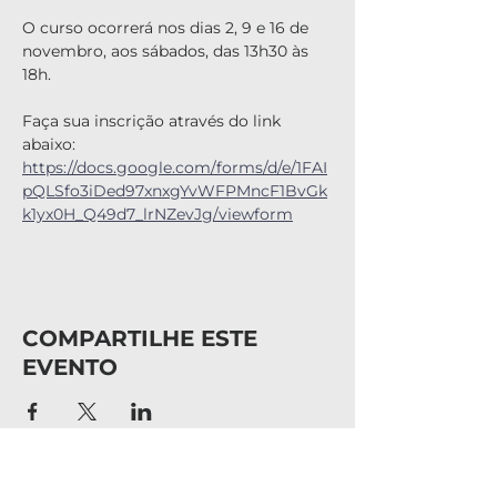
O curso ocorrerá nos dias 2, 9 e 16 de 
novembro, aos sábados, das 13h30 às 
18h.
Faça sua inscrição através do link 
abaixo:
https://docs.google.com/forms/d/e/1FAI
pQLSfo3iDed97xnxgYvWFPMncF1BvGk
k1yx0H_Q49d7_lrNZevJg/viewform
COMPARTILHE ESTE
EVENTO