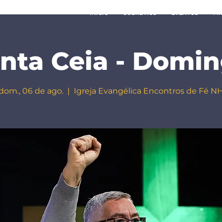
INÍCIO
SOBRE NÓS
EVENTOS
MI
nta Ceia - Domi
dom., 06 de ago.
  |  
Igreja Evangélica Encontros de Fé N