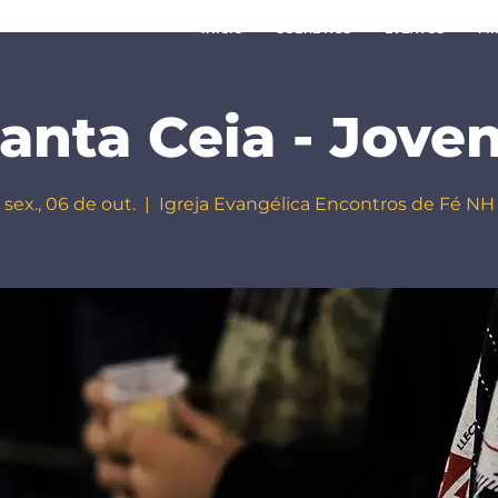
INÍCIO
SOBRE NÓS
EVENTOS
MI
anta Ceia - Jove
sex., 06 de out.
  |  
Igreja Evangélica Encontros de Fé NH