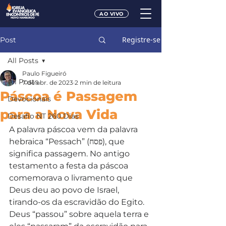
AO VIVO
Registre-se
Post
All Posts
Paulo Figueiró
All Posts
7 de abr. de 2023
2 min de leitura
Páscoa é Passagem
Devocionais
para a Nova Vida
Desafio NT 260 Dias
A palavra páscoa vem da palavra 
hebraica “Pessach” (פסח), que 
significa passagem. No antigo 
testamento a festa da páscoa 
comemorava o livramento que 
Deus deu ao povo de Israel, 
tirando-os da escravidão do Egito. 
Deus “passou” sobre aquela terra e 